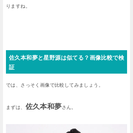
りますね。
佐久本和夢と星野源は似てる？画像比較で検
証
では、さっそく画像で比較してみましょう。
佐久本和夢
まずは、
さん。