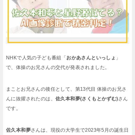
NHKで人気の子ども番組「
おかあさんといっしょ
」
で、体操のお兄さんの交代が発表されました。
まことお兄さんの後任として、第13代目 体操のお兄さ
んに抜擢されたのは、
佐久本和夢(さくもとかずむ)
さん
です。
佐久本和夢
さんは、現役の大学生で2023年5月の誕生日