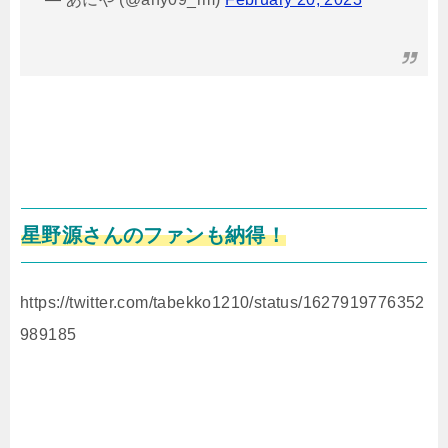
星野源さんのファンも納得！
https://twitter.com/tabekko1210/status/1627919776352
989185