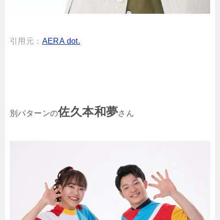
引用元：
AERA dot.
佐久本和夢
別パターンの
さん