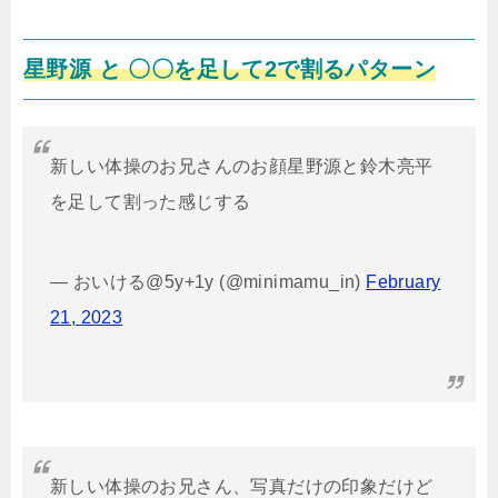
星野源 と 〇〇を足して2で割るパターン
新しい体操のお兄さんのお顔星野源と鈴木亮平
を足して割った感じする
— おいける@5y+1y (@minimamu_in)
February
21, 2023
新しい体操のお兄さん、写真だけの印象だけど