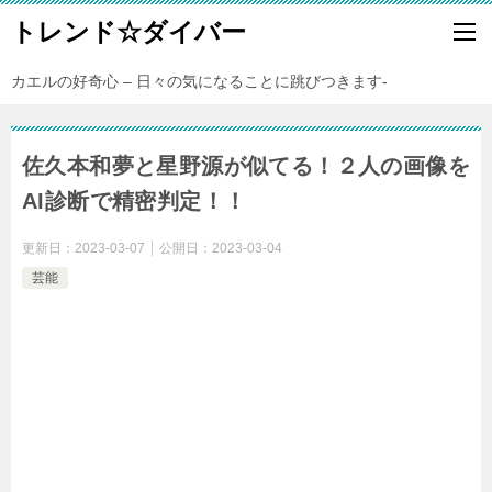
トレンド☆ダイバー
カエルの好奇心 – 日々の気になることに跳びつきます-
佐久本和夢と星野源が似てる！２人の画像を
AI診断で精密判定！！
更新日：
2023-03-07
公開日：
2023-03-04
芸能