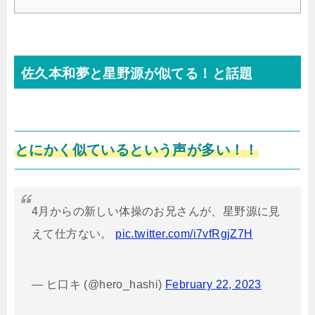
佐久本和夢と星野源が似てる！と話題
とにかく似ているという声が多い！！
4月からの新しい体操のお兄さんが、星野源に見
えて仕方ない。
pic.twitter.com/i7vfRgjZ7H
— ヒ口キ (@hero_hashi)
February 22, 2023