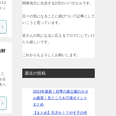
12
関東地方に生息する2児のパパガエルです。
ラッ
日々の気になることに跳びついて記事にして
いこうと思っています。
皆さんの気になるに応えるブログにしていけ
たら嬉しいです。
の対
これからもよろしくお願いします。
最近の投稿
ャニ
ある
述べ
2023年最新｜四季の森公園のホタ
ル鑑賞！見どころ＆穴場ポイント
まとめ
【まとめ】天才か！？やす子の作