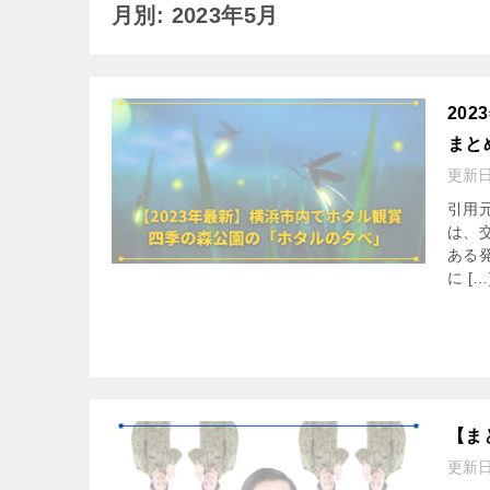
月別: 2023年5月
20
まと
更新
引用
は、
ある
に […
【ま
更新