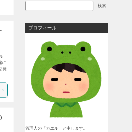
検索
プロフィール
ト
ル
端に
活発
)
管理人の「カエル」と申します。