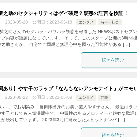
猿之助のセクシャリティはゲイ確定？疑惑の証言を検証！
日：
2023-05-20
公開日：
2023-05-18
エンタメ
時事・社会
猿之助さんのセクハラ・パワハラ疑惑を報道した NEWSポストセブ
ープ内容が話題になっています。 そして、このスクープ公開の3時間
猿之助さんが、 自宅でご両親と無理心中を図った可能性がある […]
続きを読む
詞あり】やす子のラップ「なんもないアンモナイト」がエモ
日：
2023-05-22
公開日：
2023-05-09
エンタメ
芸能
い～」でお馴染み、自衛隊出身のお笑い芸人やす子さん。 最近はラ
やす子としても人気沸騰中で、 中毒性のあるメロディーと絶妙な歌詞
が続出しています。 2023年3月に発表した大ヒットナンバ […]
続きを読む