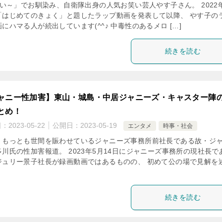
い～」でお馴染み、自衛隊出身の人気お笑い芸人やす子さん。 2022年
「はじめてのきょく」と題したラップ動画を発表して以降、 やす子の
にハマる人が続出しています(^^♪ 中毒性のあるメロ […]
続きを読む
ャニー性加害】東山・城島・中居ジャニーズ・キャスター陣
とめ！
日：
2023-05-22
公開日：
2023-05-19
エンタメ
時事・社会
、もっとも世間を賑わせているジャニーズ事務所前社長である故・ジ
多川氏の性加害報道。 2023年5月14日にジャニーズ事務所の現社長で
ジュリー景子社長が録画動画ではあるものの、 初めて公の場で見解を
続きを読む