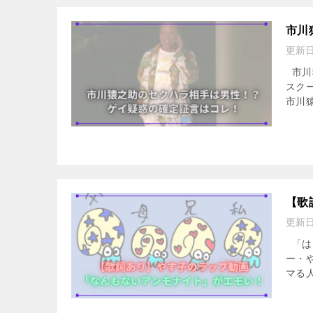
市川
更新
市川
スク
市川
【歌
更新
「は
ー・
マる人