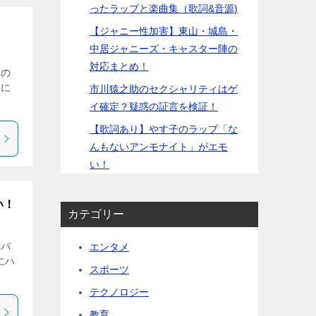
ったラップと楽曲集（歌詞&音源)
【ジャニー性加害】東山・城島・
中居ジャニーズ・キャスター陣の
対応まとめ！
ンの
後に
市川猿之助のセクシャリティはゲ
イ確定？疑惑の証言を検証！
【歌詞あり】やす子のラップ「な
んもないアンモナイト」がエモ
い！
い！
カテゴリー
ッパ
エンタメ
にハ
スポーツ
テクノロジー
教育