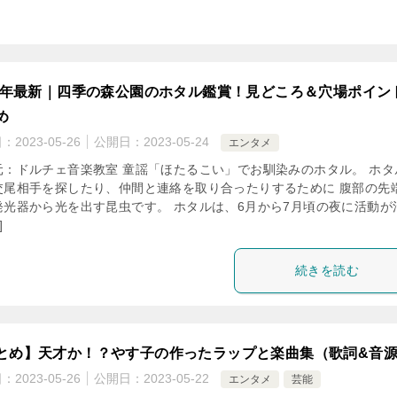
23年最新｜四季の森公園のホタル鑑賞！見どころ＆穴場ポイン
め
日：
2023-05-26
公開日：
2023-05-24
エンタメ
元：ドルチェ音楽教室 童謡「ほたるこい」でお馴染みのホタル。 ホタ
交尾相手を探したり、仲間と連絡を取り合ったりするために 腹部の先
発光器から光を出す昆虫です。 ホタルは、6月から7月頃の夜に活動が
]
続きを読む
とめ】天才か！？やす子の作ったラップと楽曲集（歌詞&音源
日：
2023-05-26
公開日：
2023-05-22
エンタメ
芸能