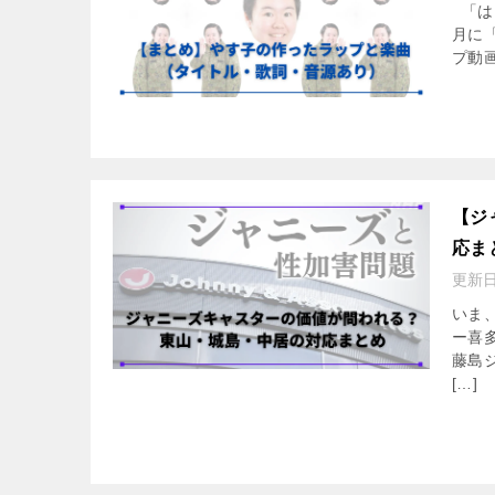
「は
月に
プ動画
【ジ
応ま
更新
いま
ー喜
藤島
[…]