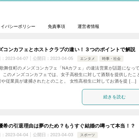
ライバシーポリシー
免責事項
運営者情報
ズコンカフェとホストクラブの違い！３つのポイントで解説
日：
2023-04-07
公開日：
2023-04-05
エンタメ
時事・社会
歌舞伎町のメンズコンカフェ「NAカフェ」の違法営業が話題になっ
。 このメンズコンカフェでは、女子高校生に対して酒類を提供したこ
者や従業員が逮捕されたとのこと。 女性高校生に対してお酒を提 […]
続きを読む
優希の引退理由は夢のため？もうすぐ結婚の噂って本当！？
日：
2023-04-04
公開日：
2023-04-03
スポーツ