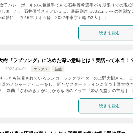
女子バレーボールの人気選手である石井優希選手が今期限りでの現役
表しました。 石井優希さんといえば、最高到達点302cmからの強烈な
武器に、 2016年リオ五輪、2022年東京五輪の2大 […]
続きを読む
大樹『ラブソング』に込めた深い意味とは？実話って本当！
日：
2023-04-01
エンタメ
芸能
もっとも注目されているシンガーソングライターの上野大樹さん。 
待望のメジャーデビューをし、新たなスタートラインに立つ上野大樹
が、 新曲『ざわめき』が4月から放送のドラマ『婚活食堂』の主題 […]
続きを読む