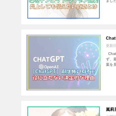
まし
Ch
更新
Cha
ず、
葉を
嵐莉