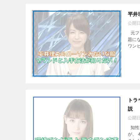
平井
公開
元フ
題に
ワン
トラ
説
公開
知性
が、