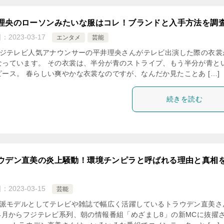
理央のローソンみたいな服はコレ！ブランドと入手方法を調
日：
2023-03-17
エンタメ
芸能
ジテレビ人気アナウンサーの平井理央さんがテレビ出演した際の衣裳
なっています。 その衣裳は、半分が青のストライプ、もう半分が青と
ピース。 春らしい爽やかな衣裳なのですが、なんだか見たことあ […]
続きを読む
ウデン直美の炎上騒動！環境チンピラと呼ばれる理由と真相
日：
2023-03-15
芸能
派モデルとしてテレビや雑誌で幅広く活躍しているトラウデン直美さ
 4月からフジテレビ系列、朝の情報番組「めざまし8」の新MCに抜擢