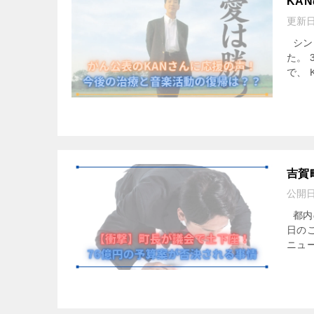
KA
更新
シン
た。
で、 
吉賀
公開
都内
日の
ニュ