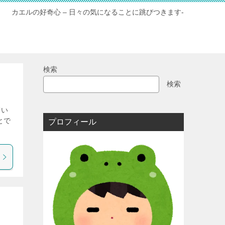
カエルの好奇心 – 日々の気になることに跳びつきます-
検索
検索
てい
とで
プロフィール