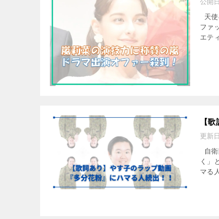
公開
天使
ファ
エティ
【歌
更新
自衛
く」
マる人