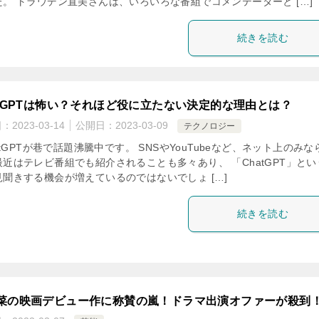
た。 トラウデン直美さんは、いろいろな番組でコメンテーターと […]
続きを読む
atGPTは怖い？それほど役に立たない決定的な理由とは？
日：
2023-03-14
公開日：
2023-03-09
テクノロジー
tGPTが巷で話題沸騰中です。 SNSやYouTubeなど、ネット上のみな
最近はテレビ番組でも紹介されることも多々あり、 「ChatGPT」とい
見聞きする機会が増えているのではないでしょ […]
続きを読む
菜の映画デビュー作に称賛の嵐！ドラマ出演オファーが殺到