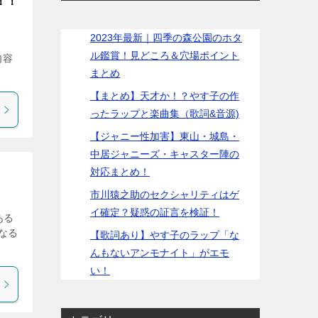
！！
2023年最新｜四季の森公園のホタ
ル鑑賞！見どころ＆穴場ポイント
内容
まとめ
【まとめ】天才か！？やす子の作
ったラップと楽曲集（歌詞&音源)
【ジャニー性加害】東山・城島・
中居ジャニーズ・キャスター陣の
対応まとめ！
市川猿之助のセクシャリティはゲ
イ確定？疑惑の証言を検証！
ある
なる
【歌詞あり】やす子のラップ「な
んもないアンモナイト」がエモ
い！