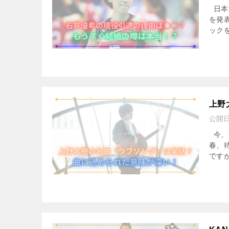
日本
を発
ックを
上野
公開
今、
春、
です